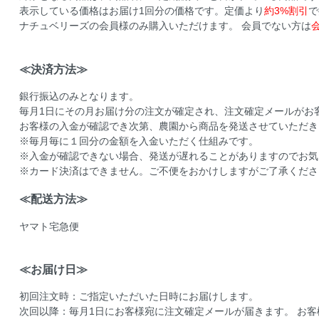
表示している価格はお届け1回分の価格です。定価より
約3%割引
で
ナチュベリーズの会員様のみ購入いただけます。 会員でない方は
≪決済方法≫
銀行振込のみとなります。
毎月1日にその月お届け分の注文が確定され、注文確定メールがお
お客様の入金が確認でき次第、農園から商品を発送させていただき
※毎月毎に１回分の金額を入金いただく仕組みです。
※入金が確認できない場合、発送が遅れることがありますのでお気
※カード決済はできません。ご不便をおかけしますがご了承くださ
≪配送方法≫
ヤマト宅急便
≪お届け日≫
初回注文時：ご指定いただいた日時にお届けします。
次回以降：毎月1日にお客様宛に注文確定メールが届きます。 お客